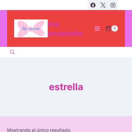
Skip
to
content
me
0
enamoñe
estrella
Mostrando el único resultado