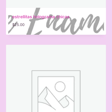
estrellitas holograma chicas
$
25.00