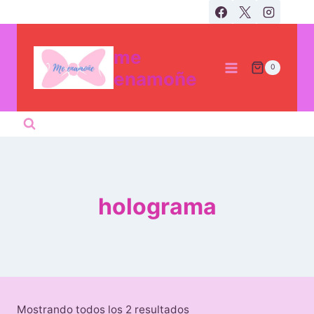
Skip
to
content
me
0
enamoñe
holograma
Sorted
Mostrando todos los 2 resultados