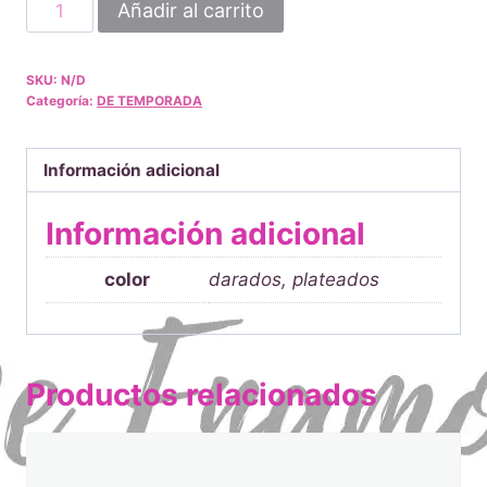
aritos
Añadir al carrito
para
bisuteria
SKU:
N/D
cantidad
Categoría:
DE TEMPORADA
Información adicional
Información adicional
color
darados, plateados
Productos relacionados