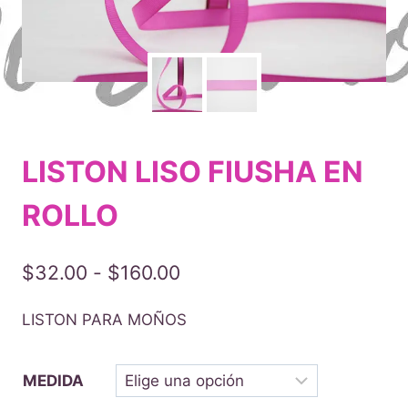
LISTON LISO FIUSHA EN
ROLLO
Rango
$
32.00
-
$
160.00
de
LISTON PARA MOÑOS
precios:
desde
MEDIDA
$32.00