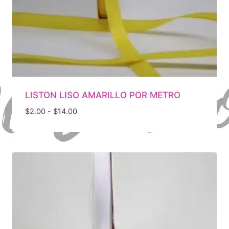
LISTON LISO AMARILLO POR METRO
Rango
$
2.00
-
$
14.00
de
precios:
desde
$2.00
hasta
$14.00