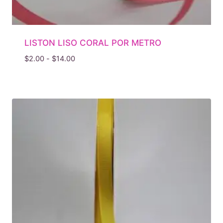
LISTON LISO CORAL POR METRO
Rango
$
2.00
-
$
14.00
de
precios:
desde
$2.00
hasta
$14.00