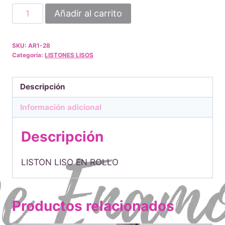
hasta
LISTON
Añadir al carrito
LISO
$160.00
FIUSHA
SKU:
AR1-28
EN
Categoría:
LISTONES LISOS
ROLLO
cantidad
Descripción
Información adicional
Descripción
LISTON LISO EN ROLLO
Productos relacionados