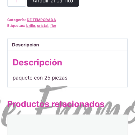
Añadir al carrito
brillosas
con
Categoría:
DE TEMPORADA
cristal
Etiquetas:
brillo
,
cristal
,
flor
cantidad
Descripción
Descripción
paquete con 25 piezas
Productos relacionados