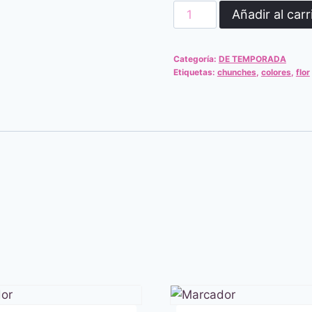
flores
Añadir al carr
bicolor
cantidad
Categoría:
DE TEMPORADA
Etiquetas:
chunches
,
colores
,
flor