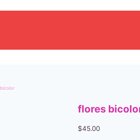
 bicolor
flores bicolo
$
45.00