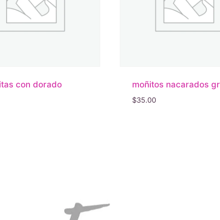
litas con dorado
moñitos nacarados g
$
35.00