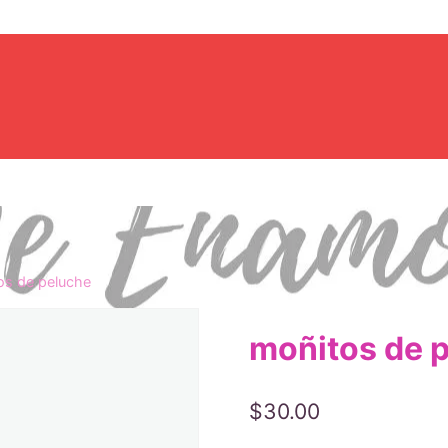
os de peluche
moñitos de 
$
30.00