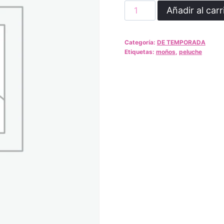
moñitos
Añadir al carr
de
peluche
Categoría:
DE TEMPORADA
cantidad
Etiquetas:
moños
,
peluche