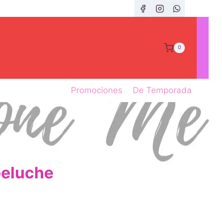
0
Promociones
De Temporada
peluche