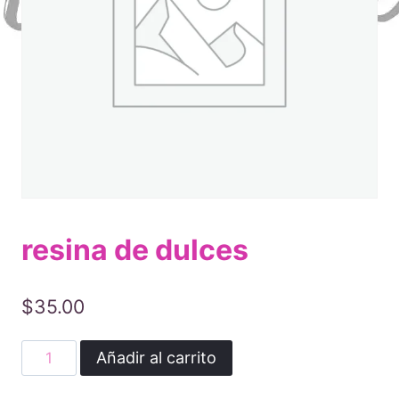
resina de dulces
$
35.00
resina
Añadir al carrito
de
dulces