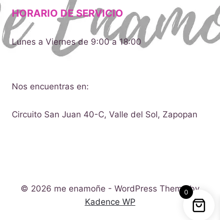
HORARIO DE SERVICIO
Lunes a Viernes de 9:00 a 18:00
Nos encuentras en:
Circuito San Juan 40-C, Valle del Sol, Zapopan
© 2026 me enamoñe - WordPress Theme by
0
Kadence WP