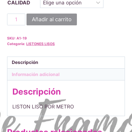
CALIDAD
hasta
$14.00
LISTON
Añadir al carrito
LISO
LILA
SKU:
A1-19
POR
Categoría:
LISTONES LISOS
METRO
cantidad
Descripción
Información adicional
Descripción
LISTON LISO POR METRO