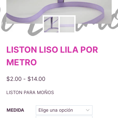
LISTON LISO LILA POR
METRO
Rango
$
2.00
-
$
14.00
de
LISTON PARA MOÑOS
precios:
desde
MEDIDA
$2.00