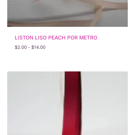
LISTON LISO PEACH POR METRO
Rango
$
2.00
-
$
14.00
de
precios:
desde
$2.00
hasta
$14.00