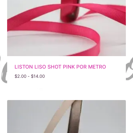
LISTON LISO SHOT PINK POR METRO
Rango
$
2.00
-
$
14.00
de
precios:
desde
$2.00
hasta
$14.00