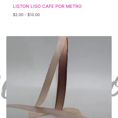
LISTON LISO CAFE POR METRO
Rango
$
2.00
-
$
10.00
de
precios:
desde
$2.00
hasta
$10.00